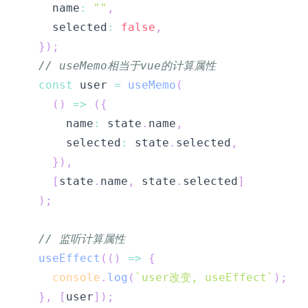
    name
:
""
,
    selected
:
false
,
}
)
;
// useMemo相当于vue的计算属性
const
 user 
=
useMemo
(
(
)
=>
(
{
      name
:
 state
.
name
,
      selected
:
 state
.
selected
,
}
)
,
[
state
.
name
,
 state
.
selected
]
)
;
// 监听计算属性
useEffect
(
(
)
=>
{
console
.
log
(
`
user改变, useEffect
`
)
;
}
,
[
user
]
)
;