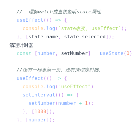
//  理解watch成直接监听state属性
useEffect
(
(
)
=>
{
console
.
log
(
`
state改变, useEffect
`
)
;
}
,
[
state
.
name
,
 state
.
selected
]
)
;
清理计时器
const
[
number
,
 setNumber
]
=
useState
(
0
)
//没有一秒更新一次、没有清理定时器、
useEffect
(
(
)
=>
{
console
.
log
(
"useEffect"
)
setInterval
(
(
)
=>
{
setNumber
(
number
+
1
)
;
}
,
[
1000
]
)
;
}
,
[
number
]
)
;