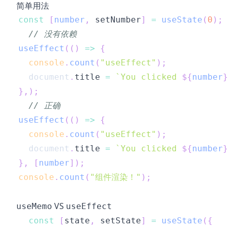
简单用法
const
[
number
,
 setNumber
]
=
useState
(
0
)
;
// 没有依赖
useEffect
(
(
)
=>
{
console
.
count
(
"useEffect"
)
;
document
.
title
=
`
You clicked 
${
number
}
}
,
)
;
// 正确
useEffect
(
(
)
=>
{
console
.
count
(
"useEffect"
)
;
document
.
title
=
`
You clicked 
${
number
}
}
,
[
number
]
)
;
console
.
count
(
"组件渲染！"
)
;
VS
useMemo
useEffect
const
[
state
,
 setState
]
=
useState
(
{