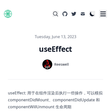
github
twitter
mail
Published on
Tuesday, June 13, 2023
useEffect
Name
Reeswell
Authors
Twitter
useEffect: 用于在组件渲染后执行一些操作，可以模拟
componentDidMount、componentDidUpdate 和
componentWillUnmount 生命周期