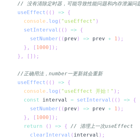
// 没有清除定时器，可能导致性能问题和内存泄漏问
useEffect
(
(
)
=>
{
console
.
log
(
"useEffect"
)
setInterval
(
(
)
=>
{
setNumber
(
(
prev
)
=>
 prev 
+
1
)
;
}
,
[
1000
]
)
;
}
,
[
]
)
;
//正确用法，number一更新就会重新
useEffect
(
(
)
=>
{
console
.
log
(
"useEffect 开始！"
)
;
const
 interval 
=
setInterval
(
(
)
=>
{
setNumber
(
(
prev
)
=>
 prev 
+
1
)
;
}
,
[
1000
]
)
;
return
(
)
=>
{
// 清理上一次useEffect
clearInterval
(
interval
)
;