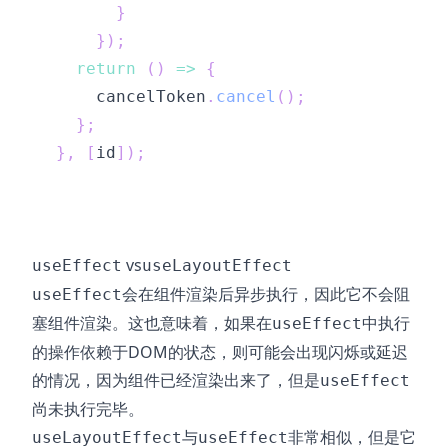
}
}
)
;
return
(
)
=>
{
      cancelToken
.
cancel
(
)
;
}
;
}
,
[
id
]
)
;
vs
useEffect
useLayoutEffect
会在组件渲染后异步执行，因此它不会阻
useEffect
塞组件渲染。这也意味着，如果在
中执行
useEffect
的操作依赖于DOM的状态，则可能会出现闪烁或延迟
的情况，因为组件已经渲染出来了，但是
useEffect
尚未执行完毕。
与
非常相似，但是它
useLayoutEffect
useEffect