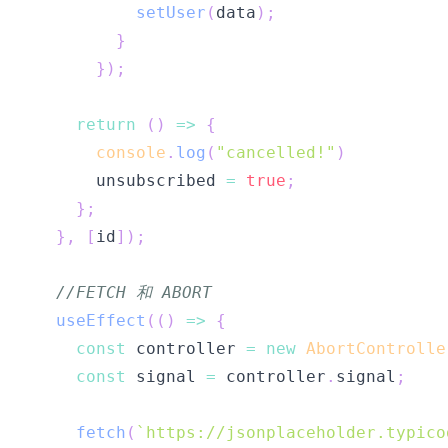
setUser
(
data
)
;
}
}
)
;
return
(
)
=>
{
console
.
log
(
"cancelled!"
)
      unsubscribed 
=
true
;
}
;
}
,
[
id
]
)
;
//FETCH 和 ABORT
useEffect
(
(
)
=>
{
const
 controller 
=
new
AbortControlle
const
 signal 
=
 controller
.
signal
;
fetch
(
`
https://jsonplaceholder.typico