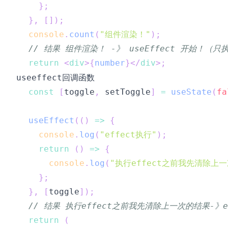
}
;
}
,
[
]
)
;
console
.
count
(
"组件渲染！"
)
;
// 结果 组件渲染！ -》 useEffect 开始！
return
<
div
>
{
number
}
</
div
>
;
回调函数
useeffect
const
[
toggle
,
 setToggle
]
=
useState
(
fa
useEffect
(
(
)
=>
{
console
.
log
(
"effect执行"
)
;
return
(
)
=>
{
console
.
log
(
"执行effect之前我先清除上
}
;
}
,
[
toggle
]
)
;
// 结果 执行effect之前我先清除上一次的结果-》e
return
(