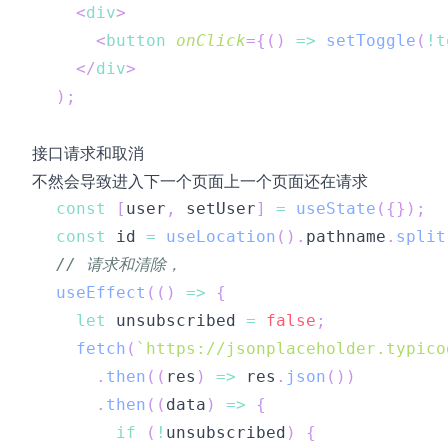
<
div
>
<
button
onClick
=
{
(
)
=>
setToggle
(
!
t
</
div
>
)
;
接口请求和取消
不然会导致进入下一个页面上一个页面还在请求
const
[
user
,
 setUser
]
=
useState
(
{
}
)
;
const
 id 
=
useLocation
(
)
.
pathname
.
split
// 请求和清除，
useEffect
(
(
)
=>
{
let
 unsubscribed 
=
false
;
fetch
(
`
https://jsonplaceholder.typico
.
then
(
(
res
)
=>
 res
.
json
(
)
)
.
then
(
(
data
)
=>
{
if
(
!
unsubscribed
)
{