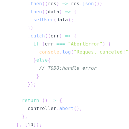
.
then
(
(
res
)
=>
 res
.
json
(
)
)
.
then
(
(
data
)
=>
{
setUser
(
data
)
;
}
)
.
catch
(
(
err
)
=>
{
if
(
err 
===
"AbortError"
)
{
console
.
log
(
"Request canceled!"
}
else
{
// TODO:handle error
}
}
)
;
return
(
)
=>
{
      controller
.
abort
(
)
;
}
;
}
,
[
id
]
)
;