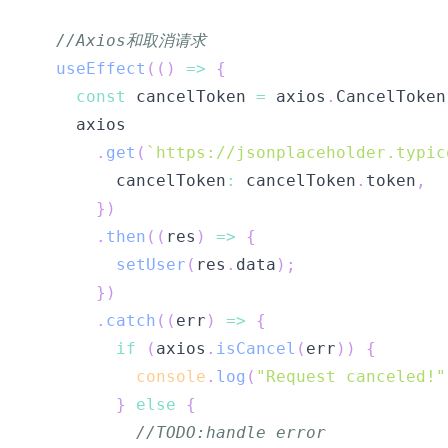
//Axios和取消请求
useEffect
(
(
)
=>
{
const
 cancelToken 
=
 axios
.
CancelToken
.
get
(
`
https://jsonplaceholder.typic
        cancelToken
:
 cancelToken
.
token
,
}
)
.
then
(
(
res
)
=>
{
setUser
(
res
.
data
)
;
}
)
.
catch
(
(
err
)
=>
{
if
(
axios
.
isCancel
(
err
)
)
{
console
.
log
(
"Request canceled!"
}
else
{
//TODO:handle error