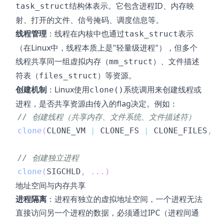
结构体表示。它包含进程ID、内存映
task_struct
射、打开的文件、信号掩码、调度信息等。
线程管理
：线程在内核中也通过
表示
task_struct
（在Linux中，线程本质上是"轻量级进程"），但多个
线程共享同一组虚拟内存（
）、文件描述
mm_struct
符表（
）等资源。
files_struct
创建机制
：Linux使用
系统调用来创建线程或
clone()
进程，是否共享资源由传入的flag决定。例如：
// 创建线程（共享内存、文件系统、文件描述符）
clone
(
CLONE_VM 
|
 CLONE_FS 
|
 CLONE_FILES
,
// 创建独立进程
clone
(
SIGCHLD
,
.
.
.
)
地址空间与内存共享
进程隔离
：进程有独立的虚拟地址空间，一个进程无法
直接访问另一个进程的数据，必须通过IPC（进程间通