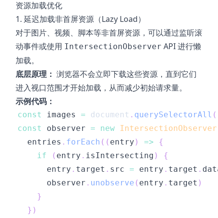
资源加载优化
1. 延迟加载非首屏资源（Lazy Load）
对于图片、视频、脚本等非首屏资源，可以通过监听滚
动事件或使用
API 进行懒
IntersectionObserver
加载。
底层原理：
浏览器不会立即下载这些资源，直到它们
进入视口范围才开始加载，从而减少初始请求量。
示例代码：
const
 images 
=
document
.
querySelectorAll
(
const
 observer 
=
new
IntersectionObserver
  entries
.
forEach
(
(
entry
)
=>
{
if
(
entry
.
isIntersecting
)
{
      entry
.
target
.
src
=
 entry
.
target
.
dat
      observer
.
unobserve
(
entry
.
target
)
}
}
)