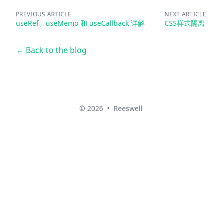
PREVIOUS ARTICLE
NEXT ARTICLE
useRef、useMemo 和 useCallback 详解
CSS样式隔离
← Back to the blog
© 2026
•
Reeswell