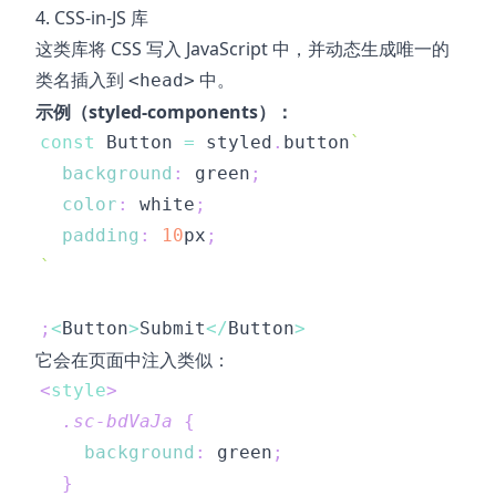
4. CSS-in-JS 库
这类库将 CSS 写入 JavaScript 中，并动态生成唯一的
类名插入到
中。
<head>
示例（styled-components）：
const
Button
=
 styled
.
button
`
background
:
green
;
color
:
white
;
padding
:
10
px
;
`
;
<
Button
>
Submit
<
/
Button
>
它会在页面中注入类似：
<
style
>
.sc-bdVaJa
{
background
:
green
;
}