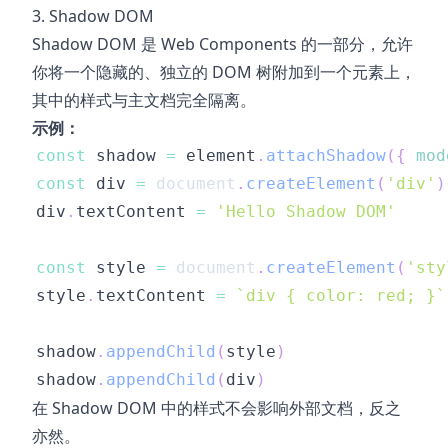
3. Shadow DOM
Shadow DOM 是 Web Components 的一部分，允许
你将一个隐藏的、独立的 DOM 树附加到一个元素上，
其中的样式与主文档完全隔离。
示例：
const
 shadow 
=
 element
.
attachShadow
(
{
mod
const
 div 
=
document
.
createElement
(
'div'
)
div
.
textContent
=
'Hello Shadow DOM'
const
 style 
=
document
.
createElement
(
'sty
style
.
textContent
=
`
div { color: red; }
`
shadow
.
appendChild
(
style
)
shadow
.
appendChild
(
div
)
在 Shadow DOM 中的样式不会影响外部文档，反之
亦然。