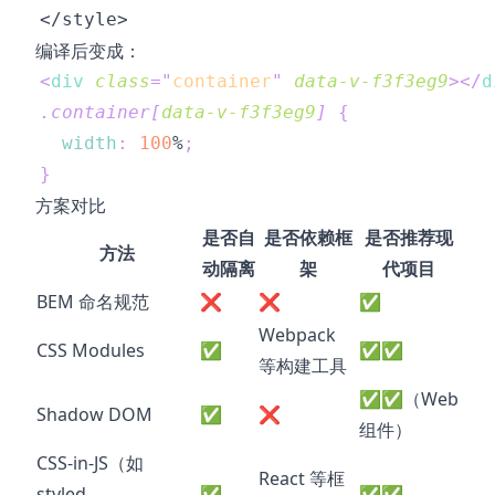
编译后变成：
<
div
class
=
"
container
"
data-v-f3f3eg9
>
</
d
.container
[
data-v-f3f3eg9
]
{
width
:
100
%
;
}
方案对比
是否自
是否依赖框
是否推荐现
方法
动隔离
架
代项目
BEM 命名规范
❌
❌
✅
Webpack
CSS Modules
✅
✅✅
等构建工具
✅✅（Web
Shadow DOM
✅
❌
组件）
CSS-in-JS（如
React 等框
styled-
✅
✅✅