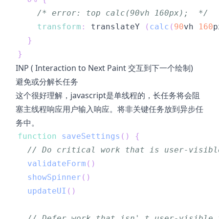
/* error: top calc(90vh 160px);  */
transform
:
 translateY 
(
calc
(
90
vh
160
p
}
}
INP ( Interaction to Next Paint 交互到下一个绘制)
避免或分解长任务
这个很好理解，javascript是单线程的，长任务将会阻
塞主线程响应用户输入响应。将非关键任务放到异步任
务中。
function
saveSettings
(
)
{
// Do critical work that is user-visibl
validateForm
(
)
showSpinner
(
)
updateUI
(
)
// Defer work that isn' t user-visible 