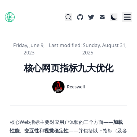
github
twitter
mail
Published on
Last modified on
Friday, June 9,
Last modified:
Sunday, August 31,
2023
2025
核心网页指标九大优化
Name
Reeswell
Authors
Twitter
核心Web指标主要对应用户体验的三个方面——
加载
性能
、
交互性
和
视觉稳定性
——并包括以下指标（及各